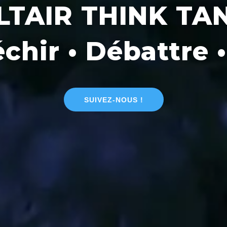
LTAIR THINK TA
échir • Débattre •
SUIVEZ-NOUS !