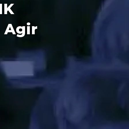
NK
 Agir