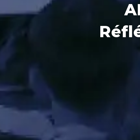
A
Réfl