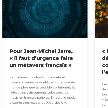
Pour Jean-Michel Jarre,
« 
« il faut d’urgence faire
dé
un métavers français »
c
l
Le métavers, contraction de méta et
d’univers, véritable doublure numérique du
Les
monde physique accessible via Internet, fait
dém
l’objet d’investissements colossaux. Le
tou
musicien français parie qu’il « sera le mode
« Es
d’expression majeur du XXIe siècle ».
con