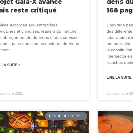
ojet Gaia-X avance
défis du
is reste critiqué
168 pa
place accordée aux entreprises
L’ouvrage pas
ricaines et chinoises, leaders du marché
des différentes
l’hébergement de données et des services
laboratoire d’
lignes, pose question aux acteurs du Vieux
mutualisation
tinent.
la constitution
intersectoriel
franches dédié
E LA SUITE »
LIRE LA SUITE 
novembre 2021
26 novembre 2
REVUE DE PRESSE