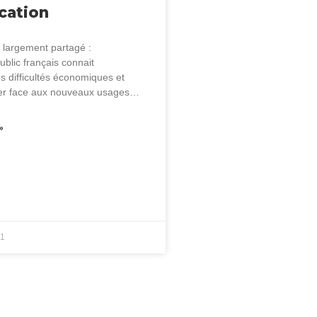
ucation
t largement partagé :
public français connait
s difficultés économiques et
uer face aux nouveaux usages…
»
21