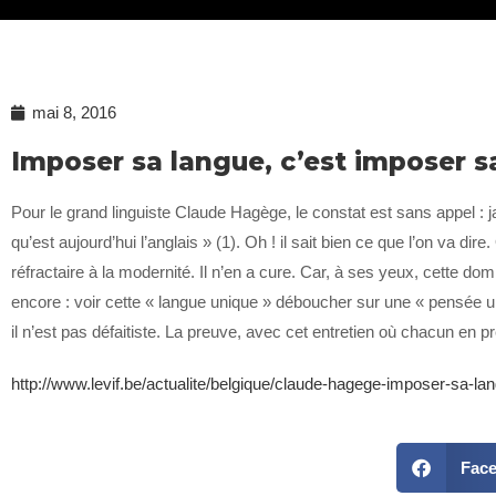
mai 8, 2016
Imposer sa langue, c’est imposer 
Pour le grand linguiste Claude Hagège, le constat est sans appel : 
qu’est aujourd’hui l’anglais » (1). Oh ! il sait bien ce que l’on va d
réfractaire à la modernité. Il n’en a cure. Car, à ses yeux, cette do
encore : voir cette « langue unique » déboucher sur une « pensée u
il n’est pas défaitiste. La preuve, avec cet entretien où chacun en 
http://www.levif.be/actualite/belgique/claude-hagege-imposer-sa-l
Fac