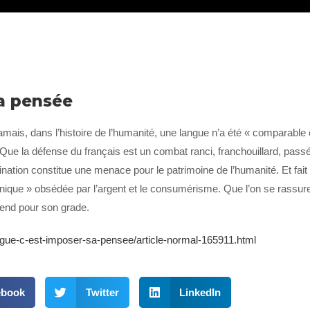
sa pensée
jamais, dans l’histoire de l’humanité, une langue n’a été « comparabl
ire. Que la défense du français est un combat ranci, franchouillard, pas
mination constitue une menace pour le patrimoine de l’humanité. Et fait
nique » obsédée par l’argent et le consumérisme. Que l’on se rassure
prend pour son grade.
angue-c-est-imposer-sa-pensee/article-normal-165911.html
ebook
Twitter
LinkedIn