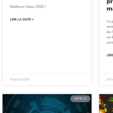
pr
Meilleurs Vœux 2025 !
ma
LIRE LA SUITE »
La 
amé
de 
en 
con
LIR
6 janvier 2024
28 
ARTICLE