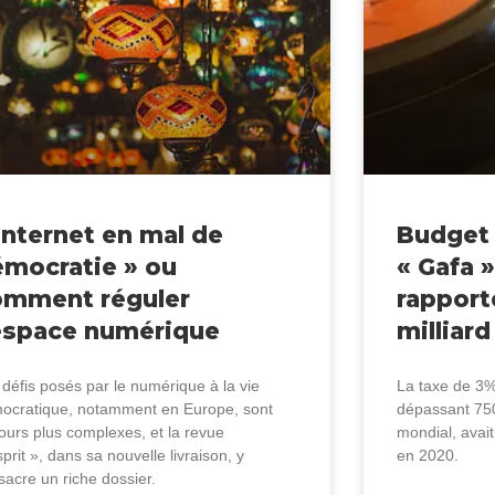
Internet en mal de
Budget 
mocratie » ou
« Gafa »
omment réguler
rapport
’espace numérique
milliard
 défis posés par le numérique à la vie
La taxe de 3
ocratique, notamment en Europe, sont
dépassant 750 
jours plus complexes, et la revue
mondial, avait
prit », dans sa nouvelle livraison, y
en 2020.
sacre un riche dossier.