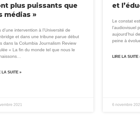
nt plus puissants que
et l’éd
s médias »
Le constat es
l’audiovisuel 
 d’une intervention à l’Université de
aujourd’hui de
bridge et dans une tribune parue début
peine à évol
s dans la Columbia Journalism Review
tulée « La fin du monde tel que nous le
naissons…
LIRE LA SUITE 
E LA SUITE »
ovembre 2021
6 novembre 20