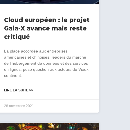
Cloud européen : le projet
Gaia-X avance mais reste
critiqué
La place accordée aux entreprises
américaines et chinoises, leaders du marché
de l’hébergement de données et des services
en lignes, pose question aux acteurs du Vieux
continent.
LIRE LA SUITE >>
28 novembre 2021